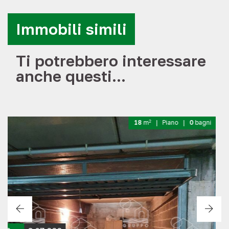
Immobili simili
Ti potrebbero interessare
anche questi...
2
18
m
| Piano
Terra
|
0
bagni