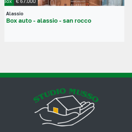
Box
€ 75.000
Alassio
(Oltre La Ferrovia)
Box auto in vendita